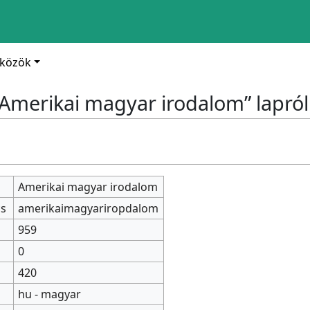
zközök
„Amerikai magyar irodalom” lapról
Amerikai magyar irodalom
cs
amerikaimagyariropdalom
959
0
420
hu - magyar