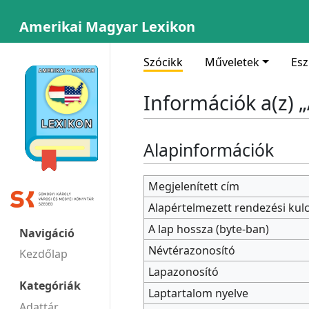
Amerikai Magyar Lexikon
Szócikk
Műveletek
Es
Információk a(z) 
Alapinformációk
Megjelenített cím
Alapértelmezett rendezési kul
A lap hossza (byte-ban)
Navigáció
Névtérazonosító
Kezdőlap
Lapazonosító
Kategóriák
Laptartalom nyelve
Adattár