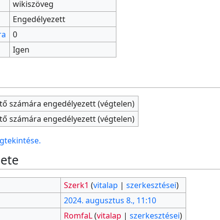
wikiszöveg
Engedélyezett
ra
0
Igen
tő számára engedélyezett (végtelen)
tő számára engedélyezett (végtelen)
gtekintése.
nete
Szerk1
(
vitalap
|
szerkesztései
)
2024. augusztus 8., 11:10
RomfaL
(
vitalap
|
szerkesztései
)