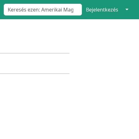
↓
Bejelentkezés