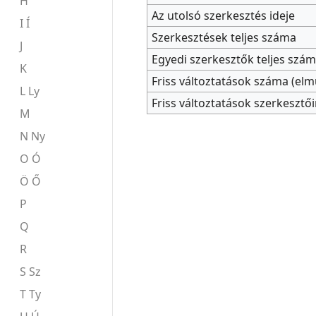
H
Az utolsó szerkesztés ideje
I Í
Szerkesztések teljes száma
J
Egyedi szerkesztők teljes szá
K
Friss változtatások száma (elmú
L Ly
Friss változtatások szerkeszt
M
N Ny
O Ó
Ö Ő
P
Q
R
S Sz
T Ty