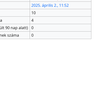
2025. április 2., 11:52
10
ma
4
lt 90 nap alatt)
0
őinek száma
0