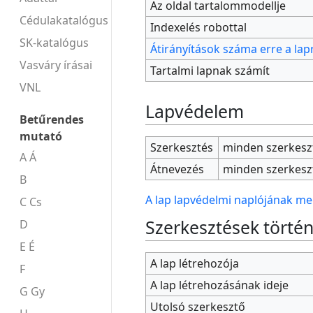
Az oldal tartalommodellje
Cédulakatalógus
Indexelés robottal
SK-katalógus
Átirányítások száma erre a lap
Vasváry írásai
Tartalmi lapnak számít
VNL
Lapvédelem
Betűrendes
mutató
Szerkesztés
minden szerkesz
A Á
Átnevezés
minden szerkesz
B
A lap lapvédelmi naplójának me
C Cs
Szerkesztések törté
D
E É
A lap létrehozója
F
A lap létrehozásának ideje
G Gy
Utolsó szerkesztő