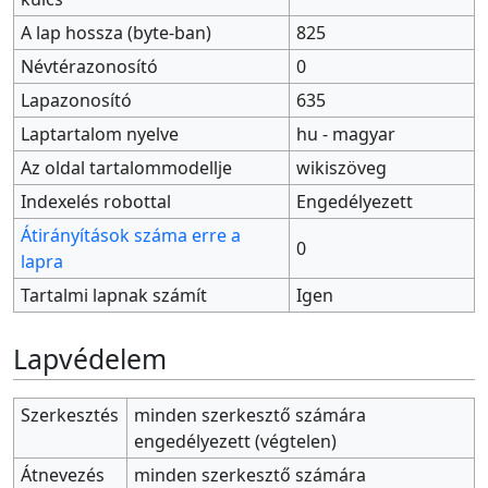
A lap hossza (byte-ban)
825
Névtérazonosító
0
Lapazonosító
635
Laptartalom nyelve
hu - magyar
Az oldal tartalommodellje
wikiszöveg
Indexelés robottal
Engedélyezett
Átirányítások száma erre a
0
lapra
Tartalmi lapnak számít
Igen
Lapvédelem
Szerkesztés
minden szerkesztő számára
engedélyezett (végtelen)
Átnevezés
minden szerkesztő számára