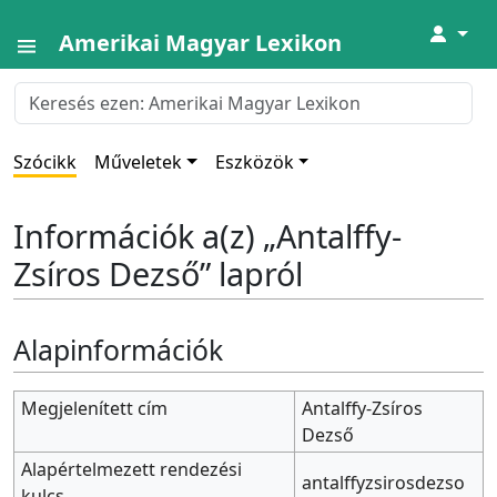
↓
Amerikai Magyar Lexikon
Szócikk
Műveletek
Eszközök
Információk a(z) „Antalffy-
Zsíros Dezső” lapról
Alapinformációk
Megjelenített cím
Antalffy-Zsíros
Dezső
Alapértelmezett rendezési
antalffyzsirosdezso
kulcs