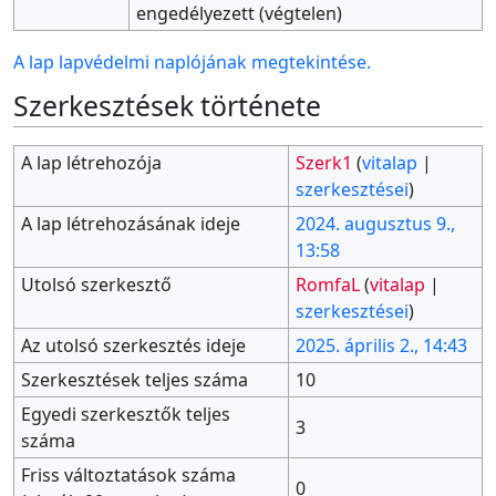
engedélyezett (végtelen)
A lap lapvédelmi naplójának megtekintése.
Szerkesztések története
A lap létrehozója
Szerk1
(
vitalap
|
szerkesztései
)
A lap létrehozásának ideje
2024. augusztus 9.,
13:58
Utolsó szerkesztő
RomfaL
(
vitalap
|
szerkesztései
)
Az utolsó szerkesztés ideje
2025. április 2., 14:43
Szerkesztések teljes száma
10
Egyedi szerkesztők teljes
3
száma
Friss változtatások száma
0