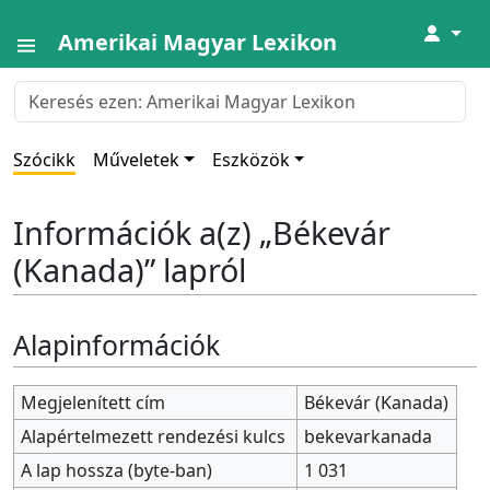
↓
Amerikai Magyar Lexikon
Szócikk
Műveletek
Eszközök
Információk a(z) „Békevár
(Kanada)” lapról
Alapinformációk
Megjelenített cím
Békevár (Kanada)
Alapértelmezett rendezési kulcs
bekevarkanada
A lap hossza (byte-ban)
1 031