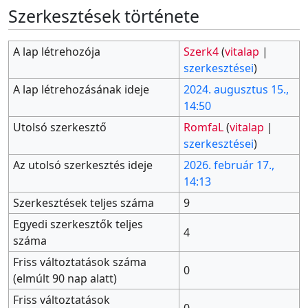
Szerkesztések története
A lap létrehozója
Szerk4
(
vitalap
|
szerkesztései
)
A lap létrehozásának ideje
2024. augusztus 15.,
14:50
Utolsó szerkesztő
RomfaL
(
vitalap
|
szerkesztései
)
Az utolsó szerkesztés ideje
2026. február 17.,
14:13
Szerkesztések teljes száma
9
Egyedi szerkesztők teljes
4
száma
Friss változtatások száma
0
(elmúlt 90 nap alatt)
Friss változtatások
0