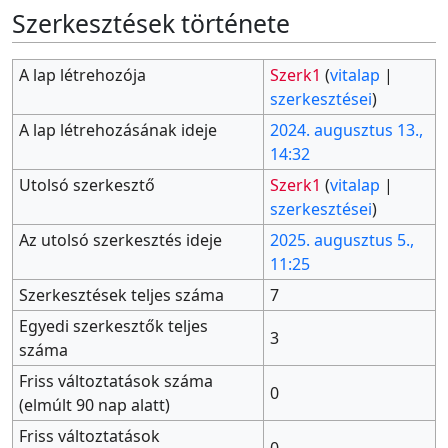
Szerkesztések története
A lap létrehozója
Szerk1
(
vitalap
|
szerkesztései
)
A lap létrehozásának ideje
2024. augusztus 13.,
14:32
Utolsó szerkesztő
Szerk1
(
vitalap
|
szerkesztései
)
Az utolsó szerkesztés ideje
2025. augusztus 5.,
11:25
Szerkesztések teljes száma
7
Egyedi szerkesztők teljes
3
száma
Friss változtatások száma
0
(elmúlt 90 nap alatt)
Friss változtatások
0