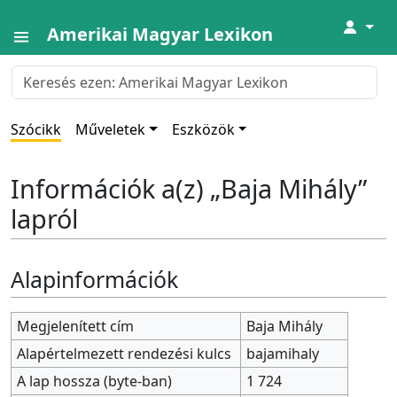
↓
Amerikai Magyar Lexikon
Szócikk
Műveletek
Eszközök
Információk a(z) „Baja Mihály”
lapról
Alapinformációk
Megjelenített cím
Baja Mihály
Alapértelmezett rendezési kulcs
bajamihaly
A lap hossza (byte-ban)
1 724