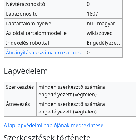
Névtérazonosító
0
Lapazonosító
1807
Laptartalom nyelve
hu - magyar
Az oldal tartalommodellje
wikiszöveg
Indexelés robottal
Engedélyezett
Átirányítások száma erre a lapra
0
Lapvédelem
Szerkesztés
minden szerkesztő számára
engedélyezett (végtelen)
Átnevezés
minden szerkesztő számára
engedélyezett (végtelen)
A lap lapvédelmi naplójának megtekintése.
Szerkesztések története