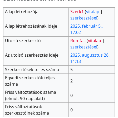
A lap létrehozója
Szerk1
(
vitalap
|
szerkesztései
)
A lap létrehozásának ideje
2025. február 5.,
17:02
Utolsó szerkesztő
RomfaL
(
vitalap
|
szerkesztései
)
Az utolsó szerkesztés ideje
2025. augusztus 28.,
11:13
Szerkesztések teljes száma
5
Egyedi szerkesztők teljes
2
száma
Friss változtatások száma
0
(elmúlt 90 nap alatt)
Friss változtatások
0
szerkesztőinek száma