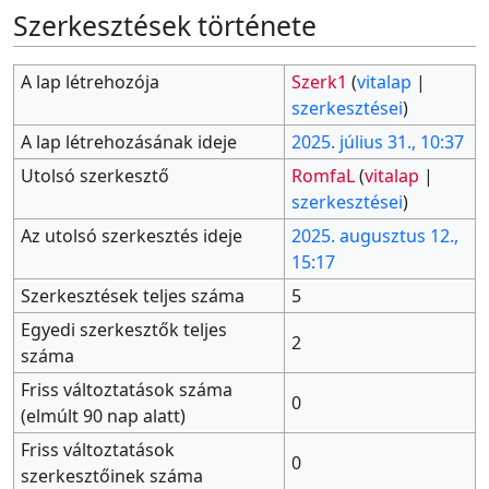
Szerkesztések története
A lap létrehozója
Szerk1
(
vitalap
|
szerkesztései
)
A lap létrehozásának ideje
2025. július 31., 10:37
Utolsó szerkesztő
RomfaL
(
vitalap
|
szerkesztései
)
Az utolsó szerkesztés ideje
2025. augusztus 12.,
15:17
Szerkesztések teljes száma
5
Egyedi szerkesztők teljes
2
száma
Friss változtatások száma
0
(elmúlt 90 nap alatt)
Friss változtatások
0
szerkesztőinek száma