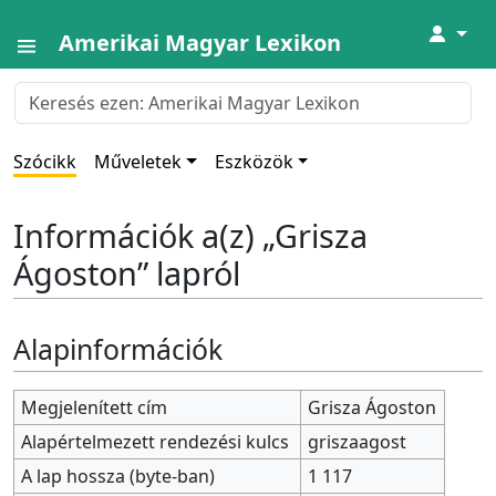
↓
Amerikai Magyar Lexikon
Szócikk
Műveletek
Eszközök
Információk a(z) „Grisza
Ágoston” lapról
Alapinformációk
Megjelenített cím
Grisza Ágoston
Alapértelmezett rendezési kulcs
griszaagost
A lap hossza (byte-ban)
1 117