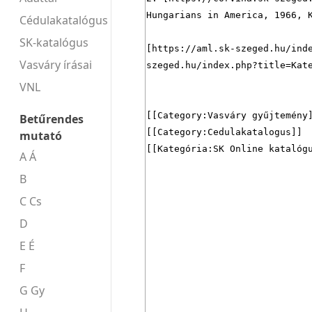
Cédulakatalógus
SK-katalógus
Vasváry írásai
VNL
Betűrendes
mutató
A Á
B
C Cs
D
E É
F
G Gy