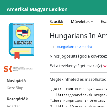
Amerikai Magyar Lexikon
Szócikk
Műveletek
Es
Hungarians In Am
←
Hungarians In America
Nincs jogosultságod a következ
Ezt a tevékenységet csak a(z)
sz
Megtekintheted és másolhatod a
Navigáció
Kezdőlap
Kategóriák
Adattár