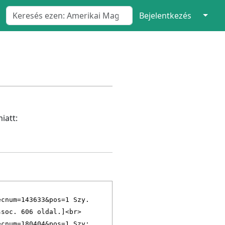
↓
Bejelentkezés
iatt: