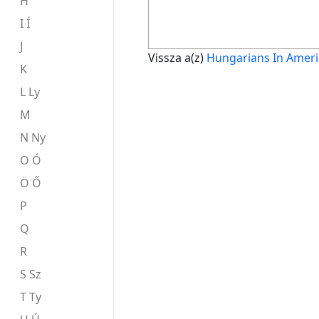
H
I Í
J
Vissza a(z)
Hungarians In Ameri
K
L Ly
M
N Ny
O Ó
Ö Ő
P
Q
R
S Sz
T Ty