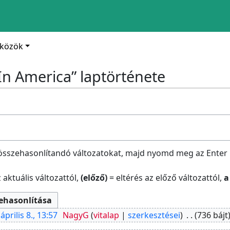
zközök
In America” laptörténete
az összehasonlítandó változatokat, majd nyomd meg az Enter b
 aktuális változattól,
(előző)
= eltérés az előző változattól,
a
április 8., 13:57
‎
NagyG
vitalap
szerkesztései
‎
736 bájt