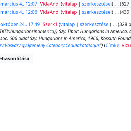
 március 4., 12:07
‎
VidaAndi
vitalap
szerkesztései
‎
627 
 március 4., 12:06
‎
VidaAndi
vitalap
szerkesztései
‎
439 
 október 24., 17:49
‎
Szerk1
vitalap
szerkesztései
‎
328 b
EY:hungariansinamerica}} Szy. Tibor: Hungarians in America, a
ssoc. 606 oldal Szy: Hungarians in America, 1966, Kossuth Found
ry:Vasváry gyűjtemény
Category:Cedulakatalogus
”
Címke
:
Vizu