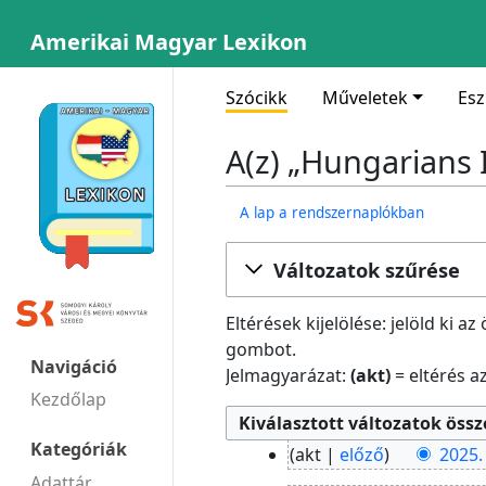
Amerikai Magyar Lexikon
Szócikk
Műveletek
Es
A(z) „Hungarians 
A lap a rendszernaplókban
Változatok szűrése
Eltérések kijelölése: jelöld ki 
gombot.
Navigáció
Jelmagyarázat:
(akt)
= eltérés az
Kezdőlap
2025.
Kategóriák
akt
előző
2025. 
április
N
Adattár