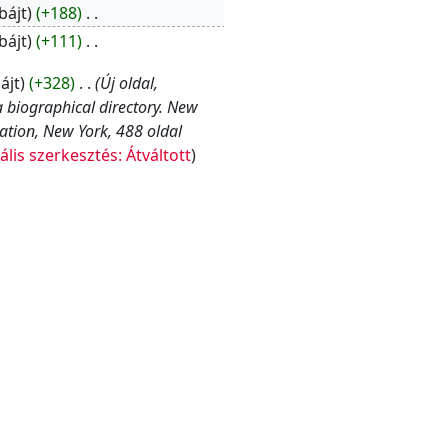
bájt
+188
‎
bájt
+111
‎
ájt
+328
‎
Új oldal,
 biographical directory. New
ation, New York, 488 oldal
ális szerkesztés: Átváltott