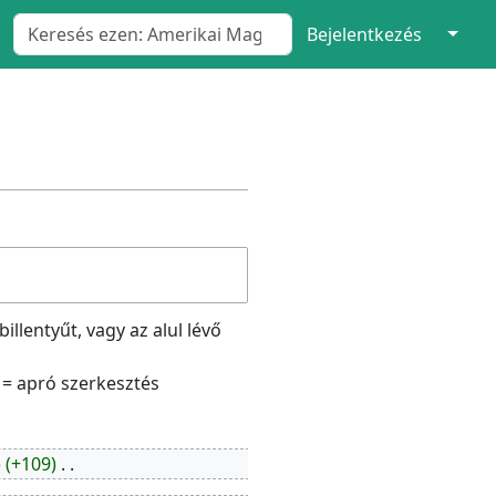
↓
Bejelentkezés
illentyűt, vagy az alul lévő
= apró szerkesztés
+109
‎