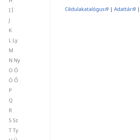
H
Cédulakatalógus
|
Adattár
I Í
J
K
L Ly
M
N Ny
O Ó
Ö Ő
P
Q
R
S Sz
T Ty