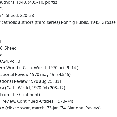
thors, 1948, (409–10, portr.)
0)
954, Sheed, 220–38
catholic authors (third series) Ronnig Public, 1945, Grosse 
d
36, Sheed
ed
724, vol. 3
rn World (cCath. World, 1970 oct, 9–14.)
National Review 1970 may 19. 84.515)
ational Review 1970 aug 25. 891
ca (Cath. World, 1970 feb 208–12)
(From the Continent)
 review, Continued Articles, 1973–74)
 = (cikksorozat, march '73-jan '74, National Review)