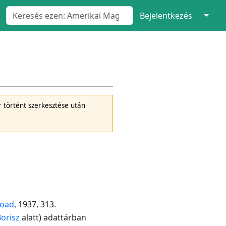
↓
Bejelentkezés
 történt szerkesztése után
road
, 1937, 313.
Borisz
alatt) adattárban