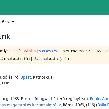
zközök
rik
 amilyen
RomfaL
(
vitalap
|
szerkesztései
)
2025. november 21., 16:29-kor
ális változat (eltér) | Újabb változat→ (eltér)
udó és író,
Bpest
, Katholikus)
 Erik
urg, 1935, Pustet, (magyar hátterű regény) Ism.
Books Ab
más magamról és kortársaimról
, Róma, 1969, (116) (
Balla 