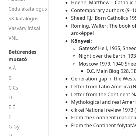
Hoehn, Matthew = Catholic au
Cédulakatalógus
Contemporary authors (9–1
Sheed F.J.: Born Catholics 1
SK-katalógus
Roming, Walter: The book of 
Vasváry írásai
arcképpel
VNL
Könyvei:
Gatesof Hell, 1935, Shee
Betűrendes
Night over the Earth, 19
mutató
Moscow 1979, 1940 She
A Á
D.C. Main Biog 928. I B
B
Generation gap in the Weste
Letter from Latin America (
C Cs
Letter from the Continent N
D
Mythological and real Ameri
E É
cikkei National review 1973 
F
From the Continent (national
From the Continent folytatás
G Gy