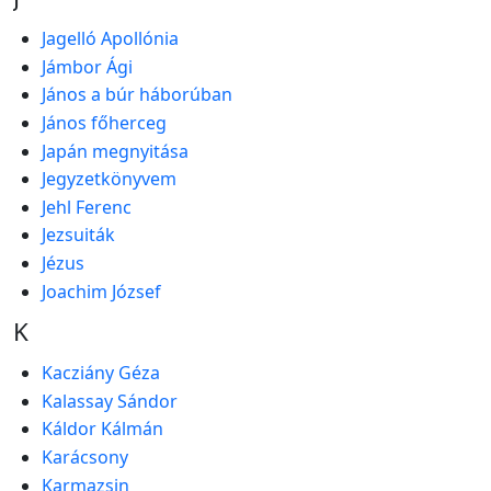
Jagelló Apollónia
Jámbor Ági
János a búr háborúban
János főherceg
Japán megnyitása
Jegyzetkönyvem
Jehl Ferenc
Jezsuiták
Jézus
Joachim József
K
Kacziány Géza
Kalassay Sándor
Káldor Kálmán
Karácsony
Karmazsin