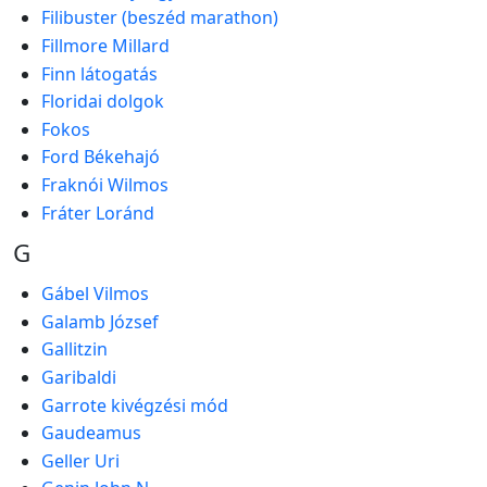
Filibuster (beszéd marathon)
Fillmore Millard
Finn látogatás
Floridai dolgok
Fokos
Ford Békehajó
Fraknói Wilmos
Fráter Loránd
G
Gábel Vilmos
Galamb József
Gallitzin
Garibaldi
Garrote kivégzési mód
Gaudeamus
Geller Uri