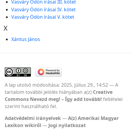
Vasváry Ödön írásai III. kötet
Vasváry Ödön írásai IV. kötet
Vasváry Ödön írásai V. kötet
X
Xántus János
A lap utolsó módosítása: 2025. július 29., 14:52
A
tartalom további jelölés hiányában a(z)
Creative
Commons Nevezd meg! – Így add tovább!
feltételei
szerint használható fel.
Adatvédelmi irányelvek
A(z) Amerikai Magyar
Lexikon wikiről
Jogi nyilatkozat