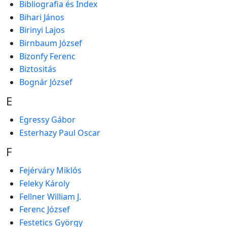
Bibliografia és Index
Bihari János
Birinyi Lajos
Birnbaum József
Bizonfy Ferenc
Biztositás
Bognár József
E
Egressy Gábor
Esterhazy Paul Oscar
F
Fejérváry Miklós
Feleky Károly
Fellner William J.
Ferenc József
Festetics György