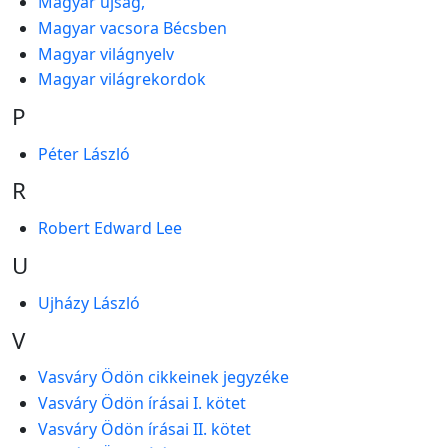
Magyar újság,
Magyar vacsora Bécsben
Magyar világnyelv
Magyar világrekordok
P
Péter László
R
Robert Edward Lee
U
Ujházy László
V
Vasváry Ödön cikkeinek jegyzéke
Vasváry Ödön írásai I. kötet
Vasváry Ödön írásai II. kötet