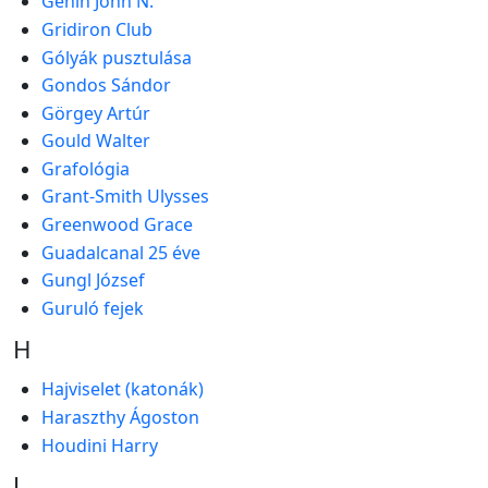
Genin John N.
Gridiron Club
Gólyák pusztulása
Gondos Sándor
Görgey Artúr
Gould Walter
Grafológia
Grant-Smith Ulysses
Greenwood Grace
Guadalcanal 25 éve
Gungl József
Guruló fejek
H
Hajviselet (katonák)
Haraszthy Ágoston
Houdini Harry
J