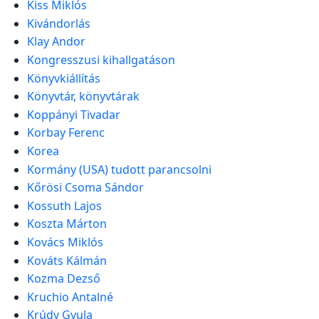
Kiss Miklós
Kivándorlás
Klay Andor
Kongresszusi kihallgatáson
Könyvkiállítás
Könyvtár, könyvtárak
Koppányi Tivadar
Korbay Ferenc
Korea
Kormány (USA) tudott parancsolni
Kőrösi Csoma Sándor
Kossuth Lajos
Koszta Márton
Kovács Miklós
Kováts Kálmán
Kozma Dezső
Kruchio Antalné
Krúdy Gyula