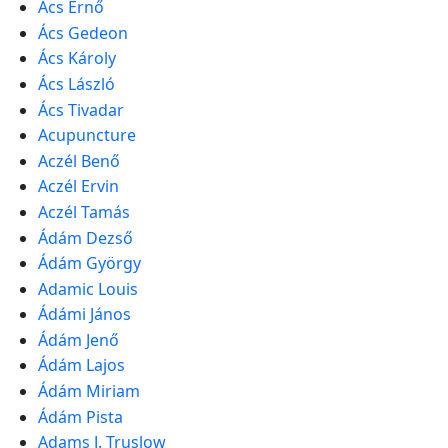
Ács Ernő
Ács Gedeon
Ács Károly
Ács László
Ács Tivadar
Acupuncture
Aczél Benő
Aczél Ervin
Aczél Tamás
Ádám Dezső
Ádám György
Adamic Louis
Ádámi János
Ádám Jenő
Ádám Lajos
Ádám Miriam
Ádám Pista
Adams J. Truslow