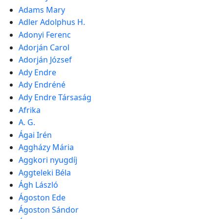
Adams Mary
Adler Adolphus H.
Adonyi Ferenc
Adorján Carol
Adorján József
Ady Endre
Ady Endréné
Ady Endre Társaság
Afrika
A. G.
Ágai Irén
Aggházy Mária
Aggkori nyugdíj
Aggteleki Béla
Ágh László
Ágoston Ede
Ágoston Sándor