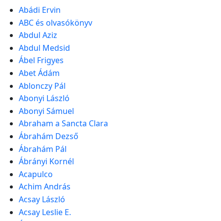
Abádi Ervin
ABC és olvasókönyv
Abdul Aziz
Abdul Medsid
Ábel Frigyes
Abet Ádám
Ablonczy Pál
Abonyi László
Abonyi Sámuel
Abraham a Sancta Clara
Ábrahám Dezső
Ábrahám Pál
Ábrányi Kornél
Acapulco
Achim András
Acsay László
Acsay Leslie E.