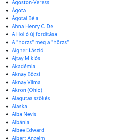
Ágoston-Veress
Ágota
Ágotai Béla
Ahna Henry C. De
A Holló új fordítása
A "horzs" meg a "hörzs"
Aigner László
Ajtay Miklós
Akadémia
Aknay Bözsi
Aknay Vilma
Akron (Ohio)
Alagutas szökés
Alaska
Alba Nevis
Albánia
Albee Edward
Albert Anzelm