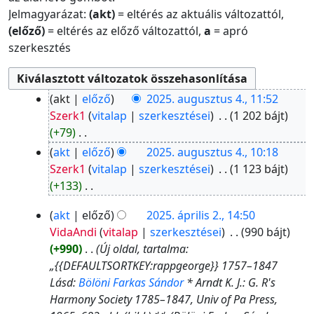
Jelmagyarázat:
(akt)
= eltérés az aktuális változattól,
(előző)
= eltérés az előző változattól,
a
= apró
szerkesztés
2025.
akt
előző
2025. augusztus 4., 11:52
augusztus
Szerk1
vitalap
szerkesztései
‎
1 202 bájt
4.
+79
‎
N
akt
előző
2025. augusztus 4., 10:18
i
Szerk1
vitalap
szerkesztései
‎
1 123 bájt
n
+133
‎
c
N
2025.
akt
előző
2025. április 2., 14:50
s
i
április
VidaAndi
vitalap
szerkesztései
‎
990 bájt
s
n
2.
+990
‎
Új oldal, tartalma:
z
c
„{{DEFAULTSORTKEY:rappgeorge}} 1757–1847
e
s
Lásd:
Bölöni Farkas Sándor
* Arndt K. J.: G. R's
r
s
Harmony Society 1785–1847, Univ of Pa Press,
k
z