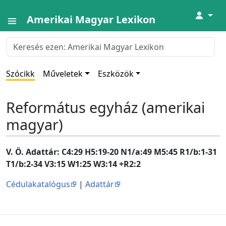
↓
Amerikai Magyar Lexikon
Szócikk
Műveletek
Eszközök
Református egyház (amerikai
magyar)
V. Ö. Adattár: C4:29 H5:19-20 N1/a:49 M5:45 R1/b:1-31
T1/b:2-34 V3:15 W1:25 W3:14 +R2:2
Cédulakatalógus
|
Adattár