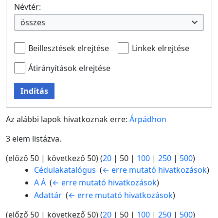
Névtér:
összes
Beillesztések elrejtése
Linkek elrejtése
Átirányítások elrejtése
Indítás
Az alábbi lapok hivatkoznak erre:
Árpádhon
3 elem listázva.
(
előző 50
|
következő 50
) (
20
|
50
|
100
|
250
|
500
)
Cédulakatalógus
‎
(
← erre mutató hivatkozások
)
A Á
‎
(
← erre mutató hivatkozások
)
Adattár
‎
(
← erre mutató hivatkozások
)
(
előző 50
|
következő 50
) (
20
|
50
|
100
|
250
|
500
)