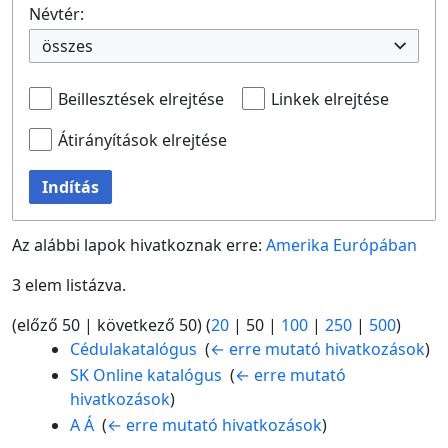
Névtér:
összes
Beillesztések elrejtése
Linkek elrejtése
Átirányítások elrejtése
Indítás
Az alábbi lapok hivatkoznak erre:
Amerika Európában
3 elem listázva.
(
előző 50
|
következő 50
) (
20
|
50
|
100
|
250
|
500
)
Cédulakatalógus
‎
(
← erre mutató hivatkozások
)
SK Online katalógus
‎
(
← erre mutató
hivatkozások
)
A Á
‎
(
← erre mutató hivatkozások
)