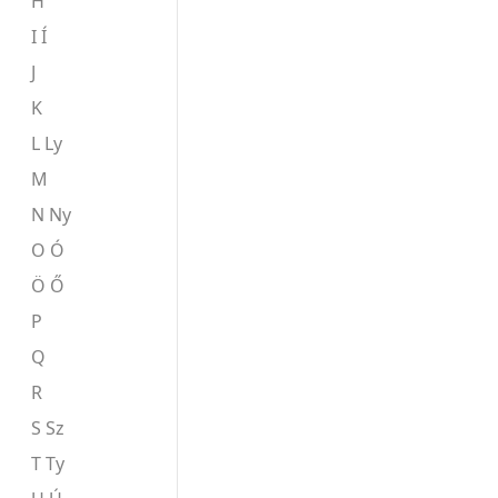
H
I Í
J
K
L Ly
M
N Ny
O Ó
Ö Ő
P
Q
R
S Sz
T Ty