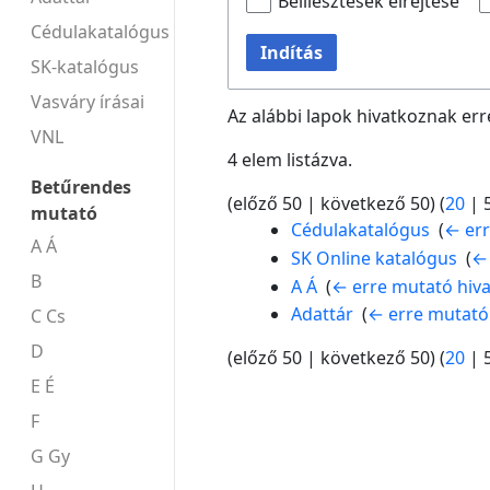
Beillesztések elrejtése
Cédulakatalógus
Indítás
SK-katalógus
Vasváry írásai
Az alábbi lapok hivatkoznak err
VNL
4 elem listázva.
Betűrendes
(
előző 50
|
következő 50
) (
20
|
mutató
Cédulakatalógus
‎
(
← err
A Á
SK Online katalógus
‎
(
← 
B
A Á
‎
(
← erre mutató hiv
Adattár
‎
(
← erre mutató
C Cs
D
(
előző 50
|
következő 50
) (
20
|
E É
F
G Gy