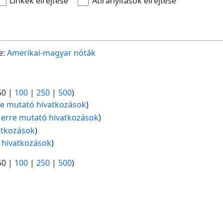
Linkek elrejtése
Átirányítások elrejtése
e:
Amerikai-magyar nóták
50
|
100
|
250
|
500
)
e mutató hivatkozások
)
erre mutató hivatkozások
)
atkozások
)
 hivatkozások
)
50
|
100
|
250
|
500
)