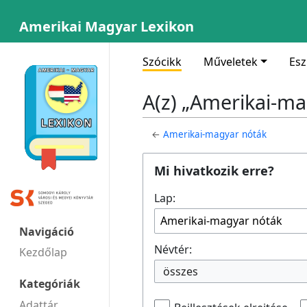
Amerikai Magyar Lexikon
Szócikk
Műveletek
Es
A(z) „Amerikai-ma
←
Amerikai-magyar nóták
Mi hivatkozik erre?
Lap:
Navigáció
Névtér:
Kezdőlap
összes
Kategóriák
Adattár