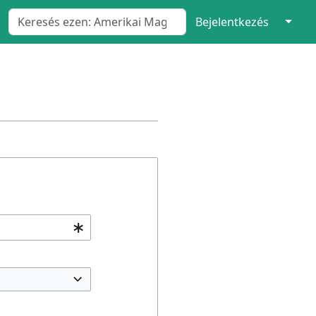
↓
Bejelentkezés