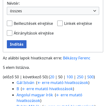
Névtér:
összes
Beillesztések elrejtése
Linkek elrejtése
Átirányítások elrejtése
Indítás
Az alábbi lapok hivatkoznak erre:
Békássy Ferenc
5 elem listázva.
(
előző 50
|
következő 50
) (
20
|
50
|
100
|
250
|
500
)
Gál István
‎
(
← erre mutató hivatkozások
)
B
‎
(
← erre mutató hivatkozások
)
Angolul magyar írók
‎
(
← erre mutató
hivatkozások
)