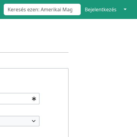
↓
Bejelentkezés