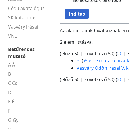
Beillesztések elrejtése
Cédulakatalógus
Indítás
SK-katalógus
Vasváry írásai
Az alábbi lapok hivatkoznak err
VNL
2 elem listázva.
Betűrendes
(
előző 50
|
következő 50
) (
20
|
mutató
B
‎
(
← erre mutató hivat
A Á
Vasváry Ödön írásai V. k
B
(
előző 50
|
következő 50
) (
20
|
C Cs
D
E É
F
G Gy