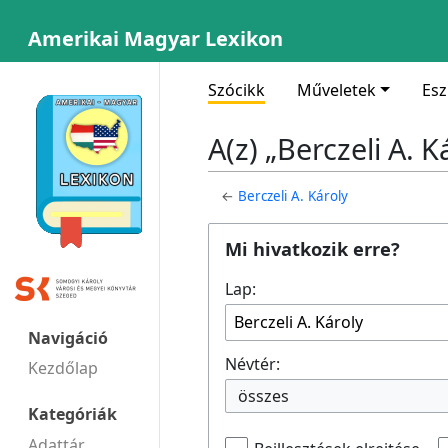
Amerikai Magyar Lexikon
Szócikk
Műveletek
Es
A(z) „Berczeli A. 
←
Berczeli A. Károly
Mi hivatkozik erre?
Lap:
Navigáció
Névtér:
Kezdőlap
összes
Kategóriák
Adattár