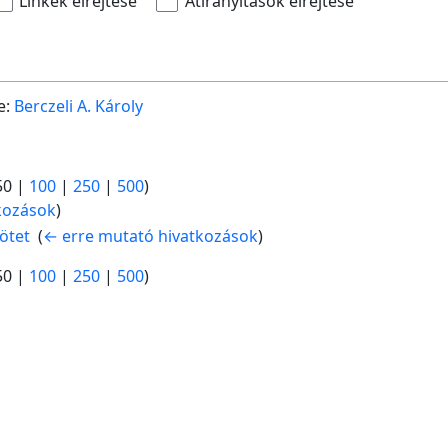
Linkek elrejtése
Átirányítások elrejtése
e:
Berczeli A. Károly
50
|
100
|
250
|
500
)
kozások
)
ötet
‎
(
← erre mutató hivatkozások
)
50
|
100
|
250
|
500
)