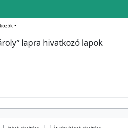
zközök
Károly” lapra hivatkozó lapok