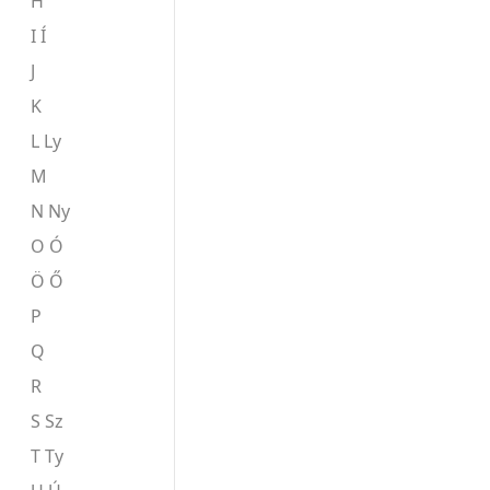
H
I Í
J
K
L Ly
M
N Ny
O Ó
Ö Ő
P
Q
R
S Sz
T Ty