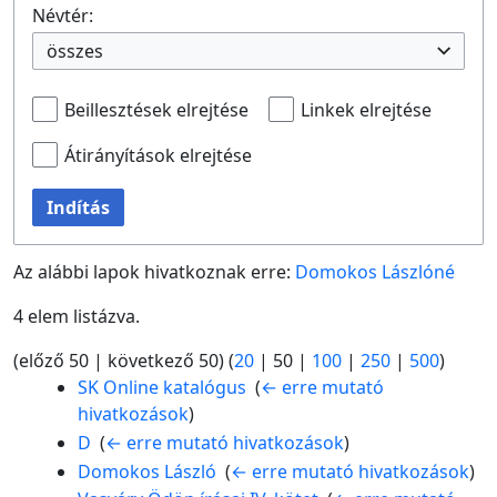
Névtér:
összes
Beillesztések elrejtése
Linkek elrejtése
Átirányítások elrejtése
Indítás
Az alábbi lapok hivatkoznak erre:
Domokos Lászlóné
4 elem listázva.
(
előző 50
|
következő 50
) (
20
|
50
|
100
|
250
|
500
)
SK Online katalógus
‎
(
← erre mutató
hivatkozások
)
D
‎
(
← erre mutató hivatkozások
)
Domokos László
‎
(
← erre mutató hivatkozások
)