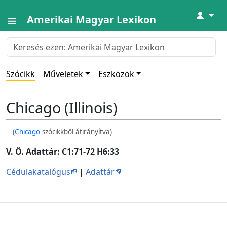
↓
Amerikai Magyar Lexikon
Szócikk
Műveletek
Eszközök
Chicago (Illinois)
(
Chicago
szócikkből átirányítva)
V. Ö. Adattár: C1:71-72 H6:33
Cédulakatalógus
|
Adattár