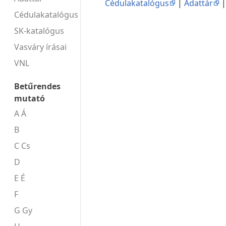
Cédulakatalógus
|
Adattár
Cédulakatalógus
SK-katalógus
Vasváry írásai
VNL
Betűrendes
mutató
A Á
B
C Cs
D
E É
F
G Gy