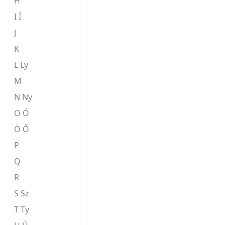
H
I Í
J
K
L Ly
M
N Ny
O Ó
Ö Ő
P
Q
R
S Sz
T Ty