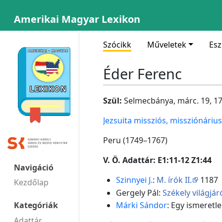
Amerikai Magyar Lexikon
Szócikk
Műveletek
Es
Éder Ferenc
Szül:
Selmecbánya, márc. 19, 1
Jezsuita missziós, missziónárius
Peru (1749–1767)
V. Ö. Adattár: E1:11-12 Z1:44
Navigáció
Szinnyei J.
:
M. írók II.
1187
Kezdőlap
Gergely Pál:
Székely világjár
Márki Sándor
: Egy ismeretl
Kategóriák
Adattár