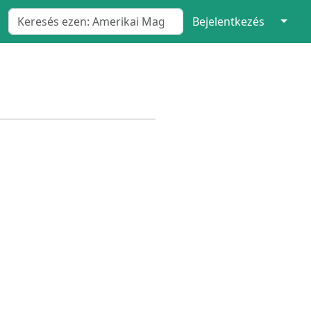
↓
Bejelentkezés