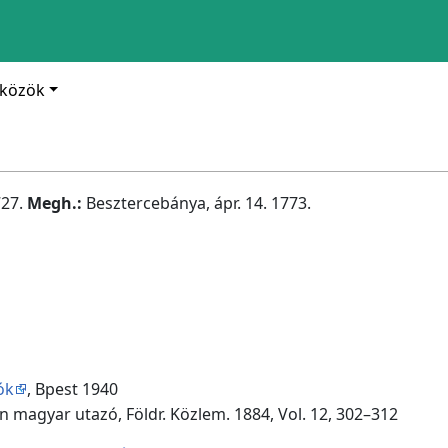
zközök
727.
Megh.:
Besztercebánya, ápr. 14. 1773.
ók
, Bpest 1940
en magyar utazó, Földr. Közlem. 1884, Vol. 12, 302–312