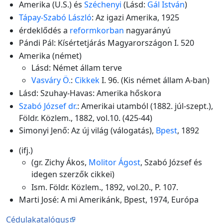
Amerika (U.S.) és
Széchenyi
(Lásd:
Gál István
)
Tápay-Szabó László
: Az igazi Amerika, 1925
érdeklődés a
reformkorban
nagyarányú
Pándi Pál: Kísértetjárás Magyarországon I. 520
Amerika (német)
Lásd: Német állam terve
Vasváry Ö.
:
Cikkek
I. 96. (Kis német állam A-ban)
Lásd: Szuhay-Havas: Amerika hőskora
Szabó József dr.
: Amerikai utamból (1882. júl-szept.),
Földr. Közlem., 1882, vol.10. (425-44)
Simonyi Jenő: Az új világ (válogatás),
Bpest
, 1892
(ifj.)
(gr. Zichy Ákos,
Molitor Ágost
, Szabó József és
idegen szerzők cikkei)
Ism. Földr. Közlem., 1892, vol.20., P. 107.
Marti José: A mi Amerikánk, Bpest, 1974, Európa
Cédulakatalógus