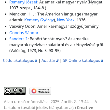
Reményi József
: Az amerikai magyar nyelv (Nyugat,
1937. szept., 184–8.)
Mencken H. L.: The American language (magyar
adatok:
Kemény György
),
New York
, 1936.
Vasváry Ödön: Amerikai-magyar szógyűjtemény
Gondos Sándor
Sanders I.
: Bebörtönzött nyelv? Az amerikai
magyarok nyelvhasználatáról és a kétnyelvűségről.
(Valóság, 1973, No.5, 90–95)
Cédulakatalógus
|
Adattár
|
SK Online katalógus
A lap utolsó módosítása: 2025. április 2., 13:44
A
tartalom további jelölés hiányában a(z)
Creative