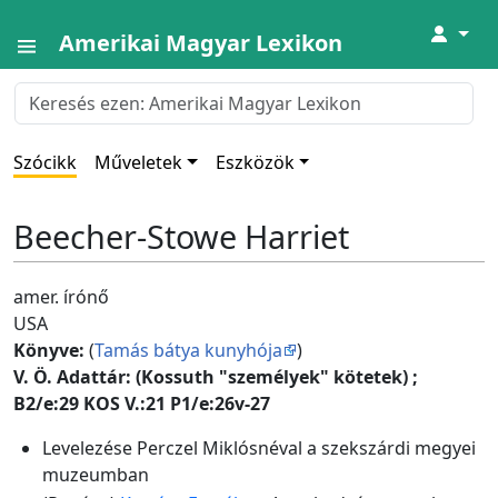
↓
Amerikai Magyar Lexikon
Szócikk
Műveletek
Eszközök
Beecher-Stowe Harriet
amer. írónő
USA
Könyve:
(
Tamás bátya kunyhója
)
V. Ö. Adattár: (Kossuth "személyek" kötetek) ;
B2/e:29 KOS V.:21 P1/e:26v-27
Levelezése Perczel Miklósnéval a szekszárdi megyei
muzeumban