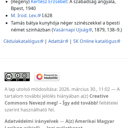
(Regény)
Kertész Erzsébet
: A szabadság angyala,
Bpest, 1940
M. Irod. Lex.
I.628
Tamás bátya kunyhója néger szinészekkel a bpesti
német szinházban (
Vasárnapi Ujság
, 1879, 138–9.)
Cédulakatalógus
|
Adattár
|
SK Online katalógus
A lap utolsó módosítása: 2026. március 30., 11:02
A
tartalom további jelölés hiányában a(z)
Creative
Commons Nevezd meg! – Így add tovább!
feltételei
szerint használható fel.
Adatvédelmi irányelvek
A(z) Amerikai Magyar
Lexikon wikiről
Jogi nyilatkozat