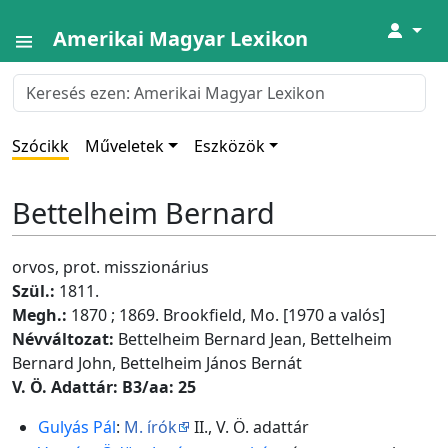
↓
Amerikai Magyar Lexikon
Szócikk
Műveletek
Eszközök
Bettelheim Bernard
orvos, prot. misszionárius
Szül.:
1811.
Megh.:
1870 ; 1869. Brookfield, Mo. [1970 a valós]
Névváltozat:
Bettelheim Bernard Jean, Bettelheim
Bernard John, Bettelheim János Bernát
V. Ö. Adattár: B3/aa: 25
Gulyás Pál
:
M. írók
II., V. Ö. adattár