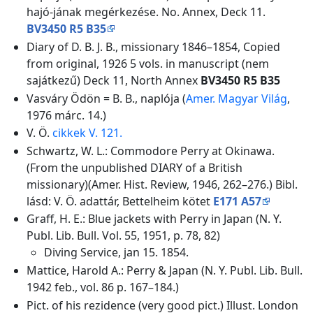
hajó-jának megérkezése. No. Annex, Deck 11.
BV3450 R5 B35
Diary of D. B. J. B., missionary 1846–1854, Copied
from original, 1926 5 vols. in manuscript (nem
sajátkezű) Deck 11, North Annex
BV3450 R5 B35
Vasváry Ödön = B. B., naplója (
Amer. Magyar Világ
,
1976 márc. 14.)
V. Ö.
cikkek V. 121.
Schwartz, W. L.: Commodore Perry at Okinawa.
(From the unpublished DIARY of a British
missionary)(Amer. Hist. Review, 1946, 262–276.) Bibl.
lásd: V. Ö. adattár, Bettelheim kötet
E171 A57
Graff, H. E.: Blue jackets with Perry in Japan (N. Y.
Publ. Lib. Bull. Vol. 55, 1951, p. 78, 82)
Diving Service, jan 15. 1854.
Mattice, Harold A.: Perry & Japan (N. Y. Publ. Lib. Bull.
1942 feb., vol. 86 p. 167–184.)
Pict. of his rezidence (very good pict.) Illust. London