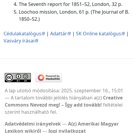
The Seventh report for 1851–52, London, 32 p.
Loochoo mission, London, 61 p. (The Journal of B.
1850–52.)
Cédulakatalógus
|
Adattár
|
SK Online katalógus
|
Vasváry írásai
A lap utolsó módosítása: 2025. szeptember 16., 15:01
A tartalom további jelölés hiányában a(z)
Creative
Commons Nevezd meg! – Így add tovább!
feltételei
szerint használható fel.
Adatvédelmi irányelvek
A(z) Amerikai Magyar
Lexikon wikiről
Jogi nyilatkozat