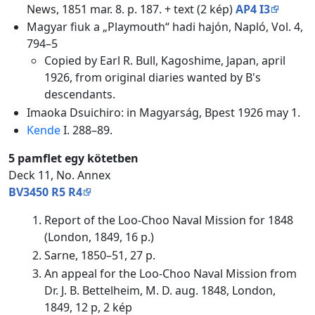
News, 1851 mar. 8. p. 187. + text (2 kép)
AP4 I3
Magyar fiuk a „Playmouth“ hadi hajón, Napló, Vol. 4,
794–5
Copied by Earl R. Bull, Kagoshime, Japan, april
1926, from original diaries wanted by B's
descendants.
Imaoka Dsuichiro: in Magyarság, Bpest 1926 may 1.
Kende
I. 288–89.
5 pamflet egy kötetben
Deck 11, No. Annex
BV3450 R5 R4
Report of the Loo-Choo Naval Mission for 1848
(London, 1849, 16 p.)
Sarne, 1850–51, 27 p.
An appeal for the Loo-Choo Naval Mission from
Dr. J. B. Bettelheim, M. D. aug. 1848, London,
1849, 12 p, 2 kép