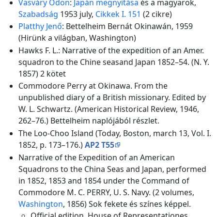
Vasváry Ödön
:
Japán megnyitása
és a magyarok,
Szabadság
1953 july,
Cikkek I. 151
(2 cikre)
Platthy Jenő
: Bettelheim Bernát Okinawán, 1959
(Hirünk a világban, Washington)
Hawks F. L.: Narrative of the expedition of an Amer.
squadron to the Chine seasand Japan 1852–54. (N. Y.
1857) 2 kötet
Commodore Perry at Okinawa. From the
unpublished diary of a British missionary. Edited by
W. L. Schwartz. (American Historical Review, 1946,
262–76.) Bettelheim naplójából részlet.
The Loo-Choo Island (Today, Boston, march 13, Vol. I.
1852, p. 173–176.)
AP2 T55
Narrative of the Expedition of an American
Squadrons to the China Seas and Japan, performed
in 1852, 1853 and 1854 under the Command of
Commodore M. C. PERRY, U. S. Navy. (2 volumes,
Washington
, 1856) Sok fekete és színes képpel.
Official edition, House of Representationes