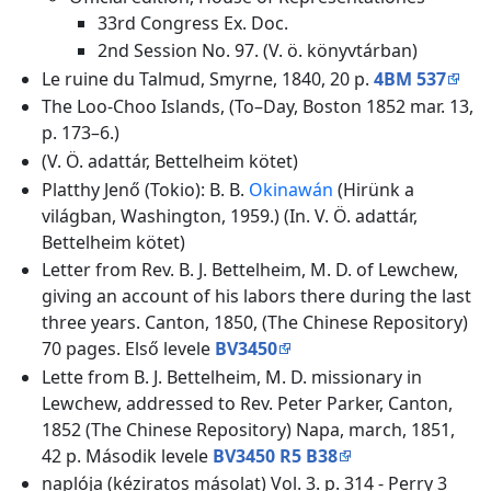
33rd Congress Ex. Doc.
2nd Session No. 97. (V. ö. könyvtárban)
Le ruine du Talmud, Smyrne, 1840, 20 p.
4BM 537
The Loo-Choo Islands, (To–Day, Boston 1852 mar. 13,
p. 173–6.)
(V. Ö. adattár, Bettelheim kötet)
Platthy Jenő (Tokio): B. B.
Okinawán
(Hirünk a
világban, Washington, 1959.) (In. V. Ö. adattár,
Bettelheim kötet)
Letter from Rev. B. J. Bettelheim, M. D. of Lewchew,
giving an account of his labors there during the last
three years. Canton, 1850, (The Chinese Repository)
70 pages. Első levele
BV3450
Lette from B. J. Bettelheim, M. D. missionary in
Lewchew, addressed to Rev. Peter Parker, Canton,
1852 (The Chinese Repository) Napa, march, 1851,
42 p. Második levele
BV3450 R5 B38
naplója (kéziratos másolat) Vol. 3. p. 314 - Perry 3