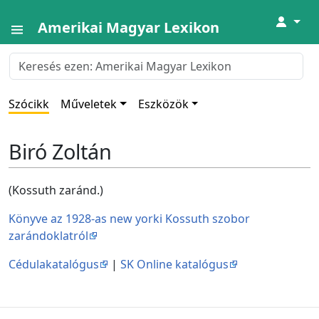
↓
Amerikai Magyar Lexikon
Szócikk
Műveletek
Eszközök
Biró Zoltán
(Kossuth zaránd.)
Könyve az 1928-as new yorki Kossuth szobor
zarándoklatról
Cédulakatalógus
|
SK Online katalógus