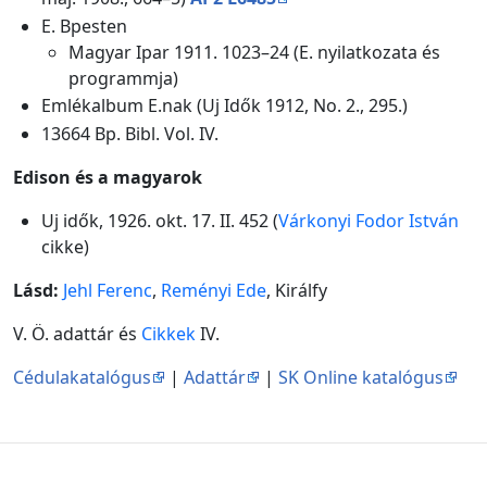
E. Bpesten
Magyar Ipar 1911. 1023–24 (E. nyilatkozata és
programmja)
Emlékalbum E.nak (Uj Idők 1912, No. 2., 295.)
13664 Bp. Bibl. Vol. IV.
Edison és a magyarok
Uj idők, 1926. okt. 17. II. 452 (
Várkonyi Fodor István
cikke)
Lásd:
Jehl Ferenc
,
Reményi Ede
, Királfy
V. Ö. adattár és
Cikkek
IV.
Cédulakatalógus
|
Adattár
|
SK Online katalógus