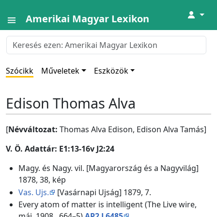
↓
Amerikai Magyar Lexikon
Szócikk
Műveletek
Eszközök
Edison Thomas Alva
[
Névváltozat:
Thomas Alva Edison, Edison Alva Tamás]
V. Ö. Adattár: E1:13-16v J2:24
Magy. és Nagy. vil. [Magyarország és a Nagyvilág]
1878, 38, kép
Vas. Ujs.
[Vasárnapi Ujság] 1879, 7.
Every atom of matter is intelligent (The Live wire,
máj. 1908., 664–5)
AP2 L6485