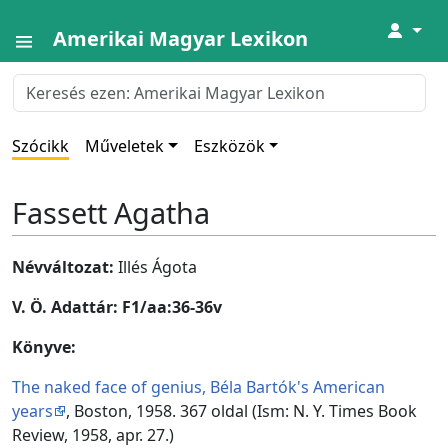
↓
Amerikai Magyar Lexikon
Szócikk
Műveletek
Eszközök
Fassett Agatha
Névváltozat:
Illés Ágota
V. Ö. Adattár: F1/aa:36-36v
Könyve:
The naked face of genius, Béla Bartók's American
years
, Boston, 1958. 367 oldal (Ism: N. Y. Times Book
Review, 1958, apr. 27.)