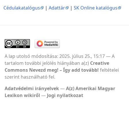
Cédulakatalógus
|
Adattár
|
SK Online katalógus
A lap utolsó módosítása: 2025. július 25., 15:17
A
tartalom további jelölés hiányában a(z)
Creative
Commons Nevezd meg! – Így add tovább!
feltételei
szerint használható fel.
Adatvédelmi irányelvek
A(z) Amerikai Magyar
Lexikon wikiről
Jogi nyilatkozat