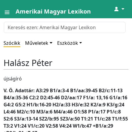
↓
Amerikai Magyar Lexikon
Szócikk
Műveletek
Eszközök
Halász Péter
újságíró
V. Ö. Adattár: A3:29 B1/a:3-4 B1/aa:39-45 B2/c:11-13
B4/a:35-36 C2:2 D2:45-46 D2/aa:17 F1/a: 13,16 G1/a:16
G4:2 G5:2 H1/b:16-20 H2/a:33 H3/e:32 K2/a:9 K3/g:24
L4:46 M2/c:10 M3/a:6 M4/a:46 O1:58 P1/a:17 P1/c:8
S2:6 S3/a:13-14 SZ2/b:95 SZ3/a:50 T1:21 T1/c:28 T1/f:55
T3:2 V1:24 V1/c:20 V2:58 V4:24 W1/b:47 +B1/a:29