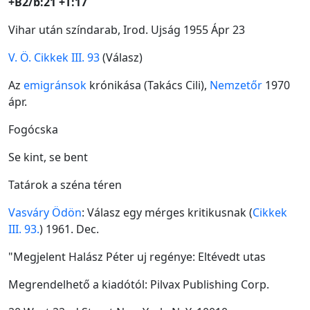
+B2/b:21 +T:17
Vihar után színdarab, Irod. Ujság 1955 Ápr 23
V. Ö. Cikkek III. 93
(Válasz)
Az
emigránsok
krónikása (Takács Cili),
Nemzetőr
1970
ápr.
Fogócska
Se kint, se bent
Tatárok a széna téren
Vasváry Ödön
: Válasz egy mérges kritikusnak (
Cikkek
III. 93.
) 1961. Dec.
"Megjelent Halász Péter uj regénye: Eltévedt utas
Megrendelhető a kiadótól: Pilvax Publishing Corp.