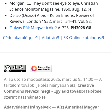
Morgan, C., They don't see eye to eye, Christian
Science Monitor Magazine, 1950. aug. 12. (4)
Derso (Dezső) Alois – Kelen Emeric: Review of
Reviews, London 1932. márc., 34–41. Vol. 82.
Gulyás Pál
:
Magyar írók
V. 726.
PH3028 G8
Cédulakatalógus
|
Adattár
|
SK Online katalógus
A lap utolsó módosítása: 2026. március 9., 14:00
A
tartalom további jelölés hiányában a(z)
Creative
Commons Nevezd meg! – Így add tovább!
feltételei
szerint használható fel.
Adatvédelmi irányelvek
A(z) Amerikai Magyar