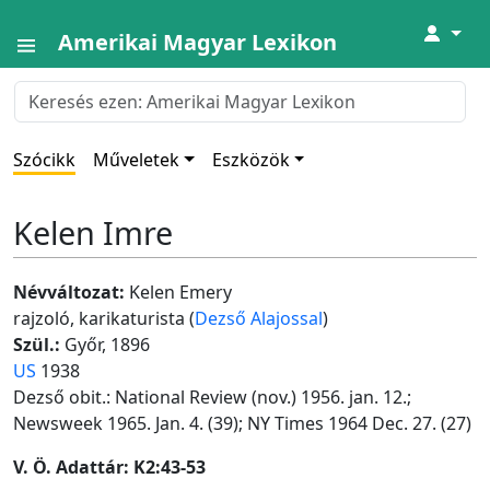
↓
Amerikai Magyar Lexikon
Szócikk
Műveletek
Eszközök
Kelen Imre
Névváltozat:
Kelen Emery
rajzoló, karikaturista (
Dezső Alajossal
)
Szül.:
Győr, 1896
US
1938
Dezső obit.: National Review (nov.) 1956. jan. 12.;
Newsweek 1965. Jan. 4. (39); NY Times 1964 Dec. 27. (27)
V. Ö. Adattár: K2:43-53