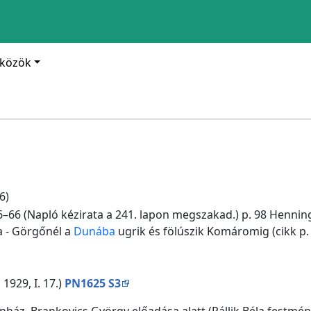
zközök
6)
6–66 (Napló kézirata a 241. lapon megszakad.) p. 98 Henni
- Görgőnél a
Dunába
ugrik és fölúszik Komáromig (cikk p. 
, 1929, I. 17.)
PN1625 S3
zínház, Brankovics György előadása alatt (Pállik Béla festmén