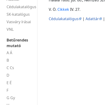
Cédulakatalógus
V. Ö.
Cikkek
IV. 27.
SK-katalógus
Cédulakatalógus
|
Adattár
Vasváry írásai
VNL
Betűrendes
mutató
A Á
B
C Cs
D
E É
F
G Gy