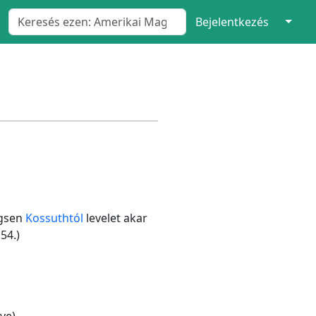
↓
Bejelentkezés
ngsen
Kossuthtól
levelet akar
54.)
ye)