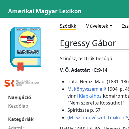
Amerikai Magyar Lexikon
Szócikk
Műveletek
Es
Egressy Gábor
Színész, osztrák besúgó
V. Ö. Adattár: +E:9-14
iratai Nemz. Mag. (1831–186
M. könyvszemle
1904, p. 4
vinni
Klapkához
Komáromba 
Navigáció
"Nem szerette Kossuthot"
Kezdőlap
Spiritiszta p. 57.
(
M. Színművészeti Lexikon
Kategóriák
Adattár
Halála 1866. júl. 60., Nemzeti S