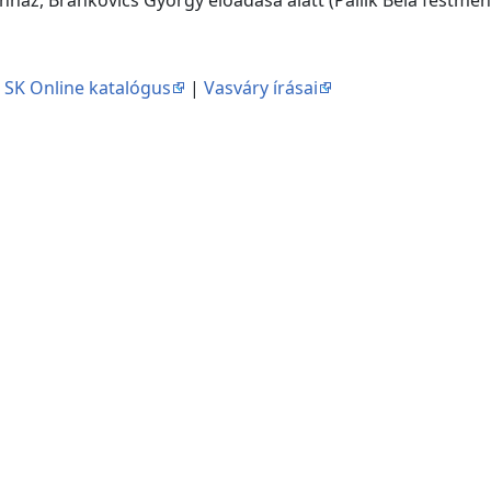
|
SK Online katalógus
|
Vasváry írásai