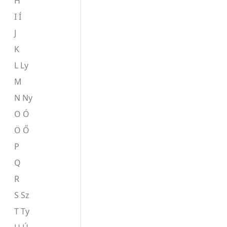
H
I Í
J
K
L Ly
M
N Ny
O Ó
Ö Ő
P
Q
R
S Sz
T Ty