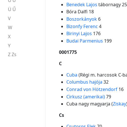
U Ú
Benedek Lajos
tábornagy 25
Ü Ű
Bóra Dalfi 18
V
Boszorkányok
6
Bizonfy Ferenc
4
W
Birinyi Lajos
176
X
Budai Parmenius
199
Y
0001775
Z Zs
C
Cuba
(Régi m. harcosok C-ba
Columbus hajója
32
Conrad von Hötzendorf
16
Cirkusz (amerikai)
79
Cuba nagy magyarja (
Ziskay
Cs
Csutoros Elek
70