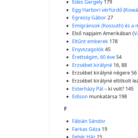
Édes Gergely
179
Egg Harbori vérfürdő
(
Kowá
Egressy Gábor
27
Emigránsok (Kossuth) és a 
Első napjaim Amerikában (
V
Eltűnt emberek
178
Enyvszagolók
45
Érettségim, 60 éve
54
Erzsébet királyné
16, 88
Erzsébet királyné négere 56
Erzsébet királyné eltitkolt l
Esterházy Pál
– ki volt? 145
Edison
munkatársa 198
F
Fábián Sándor
Farkas Géza
19
Fehér Ház
15