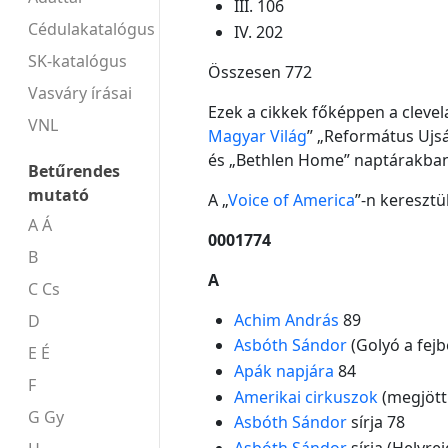
III. 106
Cédulakatalógus
IV. 202
SK-katalógus
Összesen 772
Vasváry írásai
Ezek a cikkek főképpen a clevel
VNL
Magyar Világ
” „Református Ujs
és „Bethlen Home” naptárakban
Betűrendes
mutató
A „
Voice of America
”-n keresztü
A Á
0001774
B
A
C Cs
Achim András
89
D
Asbóth Sándor
(Golyó a fejb
E É
Apák napjára
84
F
Amerikai cirkuszok
(megjött 
G Gy
Asbóth Sándor
sírja 78
Asbóth Sándor
sírja (Helyrei