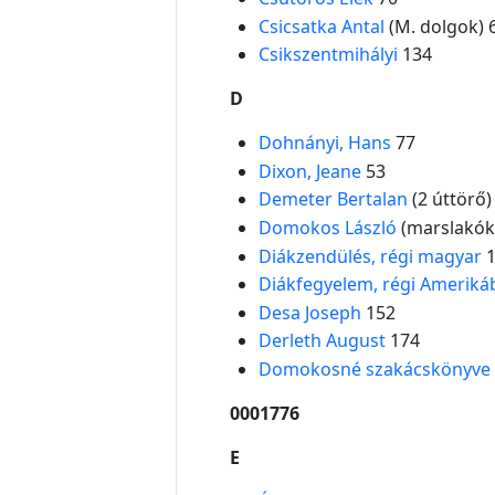
Csicsatka Antal
(M. dolgok) 
Csikszentmihályi
134
D
Dohnányi, Hans
77
Dixon, Jeane
53
Demeter Bertalan
(2 úttörő)
Domokos László
(marslakók
Diákzendülés, régi magyar
1
Diákfegyelem, régi Ameriká
Desa Joseph
152
Derleth August
174
Domokosné szakácskönyve
0001776
E