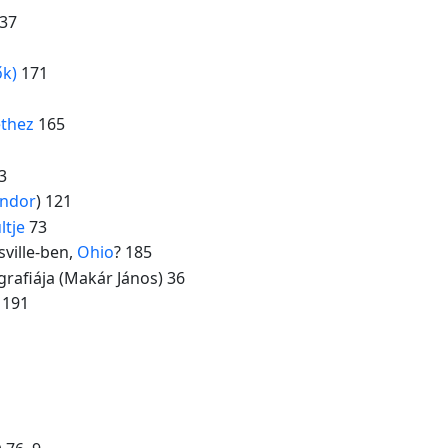
37
ők)
171
ethez
165
3
ándor
) 121
ltje
73
sville-ben,
Ohio
? 185
grafiája (Makár János) 36
 191