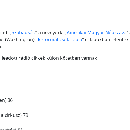
andi „
Szabadság
” a new yorki „
Amerikai Magyar Népszava
”
ág (Washington) „
Reformátusok Lapja
” c. lapokban jelente
.
l leadott rádió cikkek külön kötetben vannak
en) 86
a cirkusz) 79
gazítás) 64