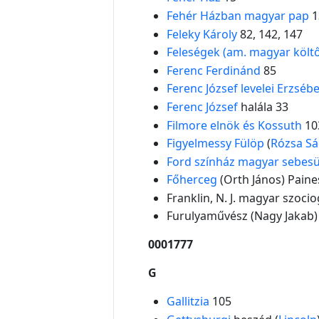
Fehér Házban magyar pap
1
Feleky Károly
82, 142, 147
Feleségek (am. magyar költ
Ferenc Ferdinánd
85
Ferenc József levelei Erzséb
Ferenc József
halála 33
Filmore elnök és Kossuth
10
Figyelmessy Fülöp
(
Rózsa S
Ford színház magyar sebesü
Főherceg
(Orth János) Paine
Franklin, N. J. magyar szocio
Furulyaművész (Nagy Jakab)
0001777
G
Gallitzia
105