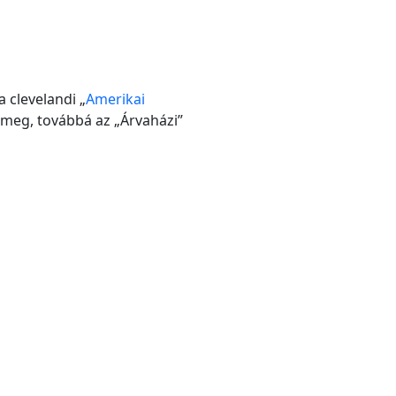
 a clevelandi „
Amerikai
k meg, továbbá az „Árvaházi”