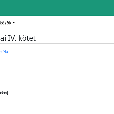
zközök
i IV. kötet
yzéke
etei]