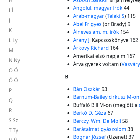
H
Angolul, magyar írók
44
I Í
Arab-magyar
(
Teleki S
) 115
J
Abel Frigyes
(or Brady) 9
K
Álneves am. m. írók
154
Arany J
. Kapcsoskönyve 162
L Ly
Árkövy Richard
164
M
Amerikai első napjaim 167
N Ny
Árva gyerek voltam (
Vasvár
O Ó
B
Ö Ő
Bán Oszkár
93
P
Barnum-Bailey cirkusz M-on
Q
Buffaló Bill M-on (megjött a
R
Berkó D. Géza
67
S Sz
Berczy, Wm. De Moll
58
Barátaimat gyászolom
38
T Ty
Bognár József
(Üzenet) 37