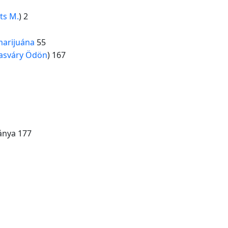
ts M.
) 2
marijuána
55
asváry Ödön
) 167
eánya 177