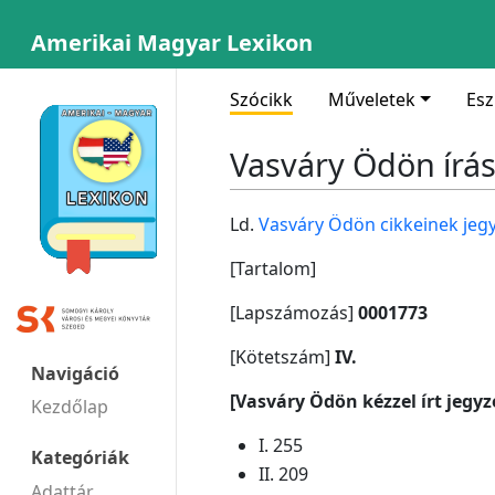
Amerikai Magyar Lexikon
Szócikk
Műveletek
Es
Vasváry Ödön írása
Ld.
Vasváry Ödön cikkeinek jeg
[Tartalom]
[Lapszámozás]
0001773
[Kötetszám]
IV.
Navigáció
[Vasváry Ödön kézzel írt jegyz
Kezdőlap
I. 255
Kategóriák
II. 209
Adattár