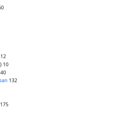
60
 12
) 10
40
ban
132
175