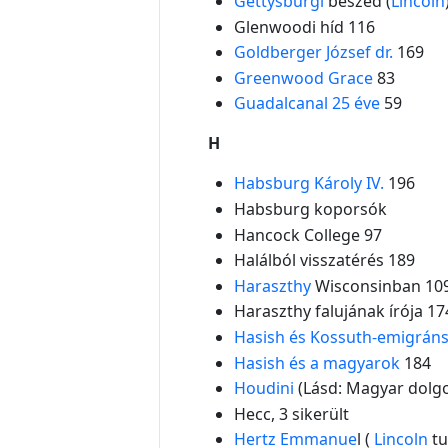
Gettysburgi
beszéd (
Lincoln
Glenwoodi híd 116
Goldberger József dr.
169
Greenwood Grace
83
Guadalcanal 25 éve
59
H
Habsburg Károly IV.
196
Habsburg koporsók
Hancock College 97
Halálból visszatérés 189
Haraszthy
Wisconsinban 10
Haraszthy falujának írója 17
Hasish és Kossuth-emigrán
Hasish és a magyarok
184
Houdini
(Lásd: Magyar dolg
Hecc, 3 sikerült
Hertz Emmanue
l (
Lincoln
tu