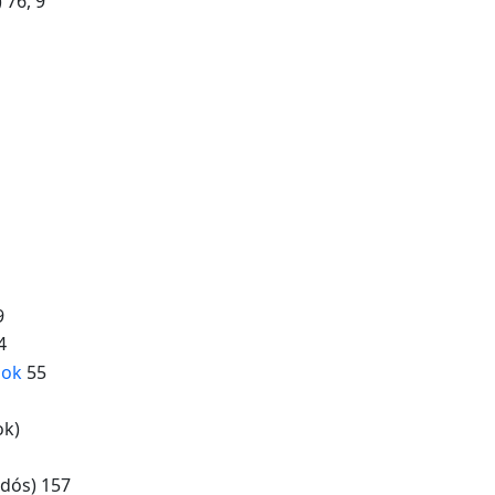
) 76, 9
9
4
sok
55
ok)
dós) 157