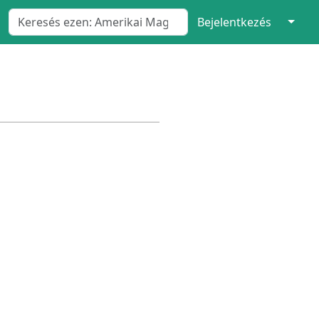
↓
Bejelentkezés