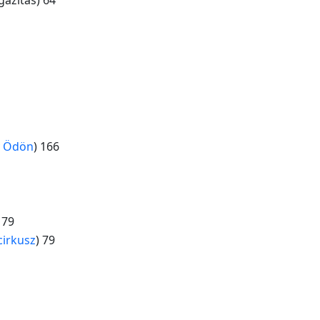
y Ödön
) 166
79
cirkusz
) 79