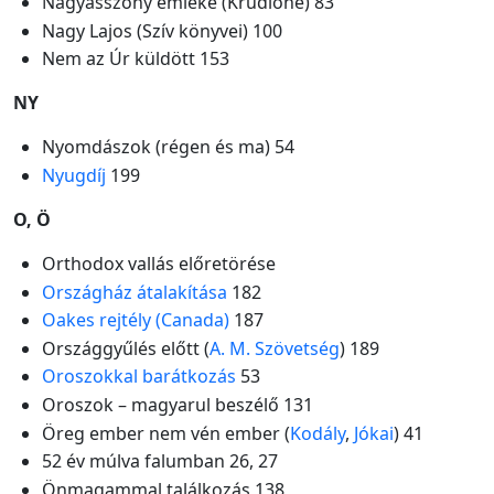
Nagyasszony emléke (Krudioné) 83
Nagy Lajos (Szív könyvei) 100
Nem az Úr küldött 153
NY
Nyomdászok (régen és ma) 54
Nyugdíj
199
O, Ö
Orthodox vallás előretörése
Országház átalakítása
182
Oakes rejtély (Canada)
187
Országgyűlés előtt (
A. M. Szövetség
) 189
Oroszokkal barátkozás
53
Oroszok – magyarul beszélő 131
Öreg ember nem vén ember (
Kodály
,
Jókai
) 41
52 év múlva falumban 26, 27
Önmagammal találkozás 138