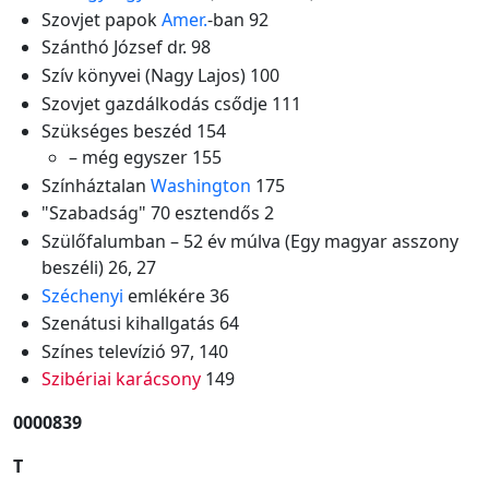
Szovjet papok
Amer.
-ban 92
Szánthó József dr. 98
Szív könyvei (Nagy Lajos) 100
Szovjet gazdálkodás csődje 111
Szükséges beszéd 154
– még egyszer 155
Színháztalan
Washington
175
"Szabadság" 70 esztendős 2
Szülőfalumban – 52 év múlva (Egy magyar asszony
beszéli) 26, 27
Széchenyi
emlékére 36
Szenátusi kihallgatás 64
Színes televízió 97, 140
Szibériai karácsony
149
0000839
T