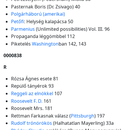
Pasternak Boris (Dr. Zsivago) 40
Polgárháború (amerikai)
Petőfi
: Helység kalapácsa 50
Parmenius
(Unlimited possibilities) Vol. III. 96
Propaganda léggömbbel 112
Piketelés
Washington
ban 142, 143
0000838
R
Rózsa Ágnes esete 81
Repülő tányérok 93
Reggeli az elnökkel
107
Roosevelt F. D.
161
Roosevelt Mrs. 181
Rettman Farkasnak válasz (
Pittsburgh
) 197
Rudolf trónörökös
(Halhatatlan Mayerling) 33a