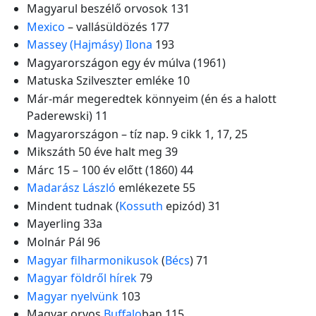
Magyarul beszélő orvosok 131
Mexico
– vallásüldözés 177
Massey (Hajmásy) Ilona
193
Magyarországon egy év múlva (1961)
Matuska Szilveszter emléke 10
Már-már megeredtek könnyeim (én és a halott
Paderewski) 11
Magyarországon – tíz nap. 9 cikk 1, 17, 25
Mikszáth 50 éve halt meg 39
Márc 15 – 100 év előtt (1860) 44
Madarász László
emlékezete 55
Mindent tudnak (
Kossuth
epizód) 31
Mayerling 33a
Molnár Pál 96
Magyar filharmonikusok
(
Bécs
) 71
Magyar földről hírek
79
Magyar nyelvünk
103
Magyar orvos
Buffalo
ban 115