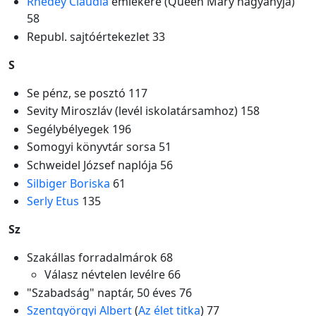
Rhédey Claudia
emlékére (Queen Mary nagyanyja)
58
Republ. sajtóértekezlet 33
S
Se pénz, se posztó 117
Sevity Miroszláv (levél iskolatársamhoz) 158
Segélybélyegek 196
Somogyi könyvtár sorsa 51
Schweidel József naplója 56
Silbiger Boriska
61
Serly Etus
135
Sz
Szakállas forradalmárok 68
Válasz névtelen levélre 66
"Szabadság" naptár, 50 éves 76
Szentgyörgyi Albert
(
Az élet titka
) 77