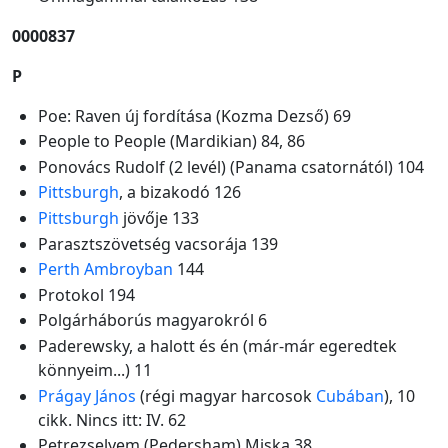
0000837
P
Poe: Raven új fordítása (Kozma Dezső) 69
People to People (Mardikian) 84, 86
Ponovács Rudolf (2 levél) (Panama csatornától) 104
Pittsburgh
, a bizakodó 126
Pittsburgh
jövője 133
Parasztszövetség vacsorája 139
Perth Ambroyban
144
Protokol 194
Polgárháborús magyarokról 6
Paderewsky, a halott és én (már-már egeredtek
könnyeim...) 11
Prágay János
(régi magyar harcosok
Cubában
), 10
cikk. Nincs itt: IV. 62
Petrezselyem (Pedersham) Miska 38