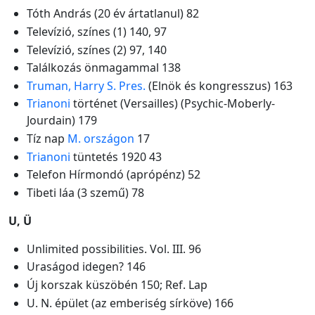
Tóth András (20 év ártatlanul) 82
Televízió, színes (1) 140, 97
Televízió, színes (2) 97, 140
Találkozás önmagammal 138
Truman, Harry S. Pres.
(Elnök és kongresszus) 163
Trianoni
történet (Versailles) (Psychic-Moberly-
Jourdain) 179
Tíz nap
M. országon
17
Trianoni
tüntetés 1920 43
Telefon Hírmondó (aprópénz) 52
Tibeti láa (3 szemű) 78
U, Ü
Unlimited possibilities. Vol. III. 96
Uraságod idegen? 146
Új korszak küszöbén 150; Ref. Lap
U. N. épület (az emberiség sírköve) 166