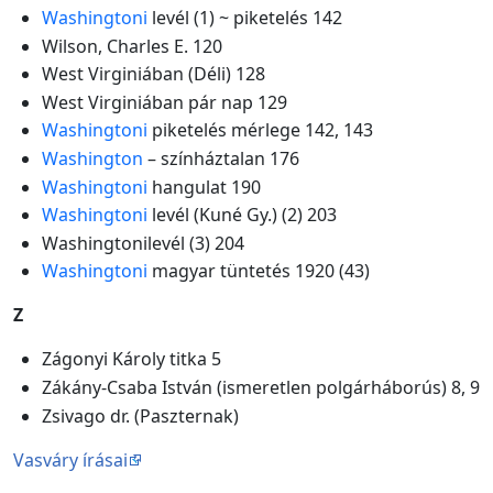
Washingtoni
levél (1) ~ piketelés 142
Wilson, Charles E. 120
West Virginiában (Déli) 128
West Virginiában pár nap 129
Washingtoni
piketelés mérlege 142, 143
Washington
– színháztalan 176
Washingtoni
hangulat 190
Washingtoni
levél (Kuné Gy.) (2) 203
Washingtonilevél (3) 204
Washingtoni
magyar tüntetés 1920 (43)
Z
Zágonyi Károly titka 5
Zákány-Csaba István (ismeretlen polgárháborús) 8, 9
Zsivago dr. (Paszternak)
Vasváry írásai