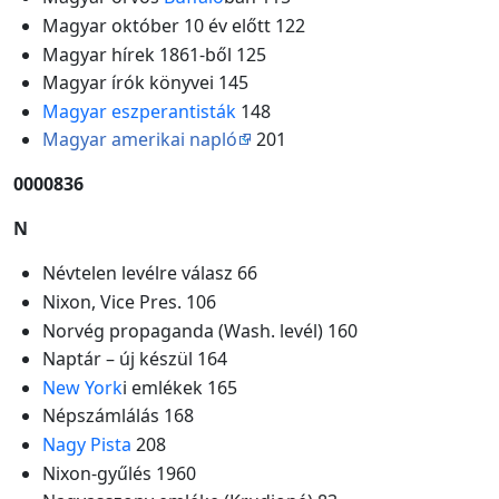
Magyar október 10 év előtt 122
Magyar hírek 1861-ből 125
Magyar írók könyvei 145
Magyar eszperantisták
148
Magyar amerikai napló
201
0000836
N
Névtelen levélre válasz 66
Nixon, Vice Pres. 106
Norvég propaganda (Wash. levél) 160
Naptár – új készül 164
New York
i emlékek 165
Népszámlálás 168
Nagy Pista
208
Nixon-gyűlés 1960