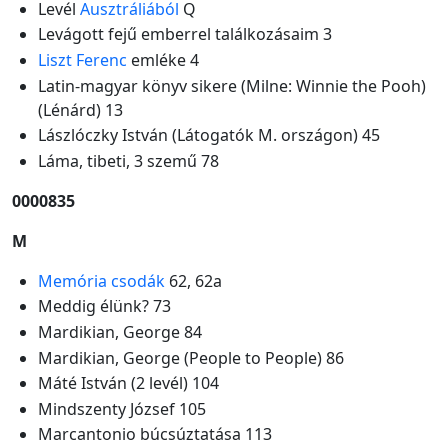
Levél
Ausztráliából
Q
Levágott fejű emberrel találkozásaim 3
Liszt Ferenc
emléke 4
Latin-magyar könyv sikere (Milne: Winnie the Pooh)
(Lénárd) 13
Lászlóczky István (Látogatók M. országon) 45
Láma, tibeti, 3 szemű 78
0000835
M
Memória csodák
62, 62a
Meddig élünk? 73
Mardikian, George 84
Mardikian, George (People to People) 86
Máté István (2 levél) 104
Mindszenty József 105
Marcantonio búcsúztatása 113