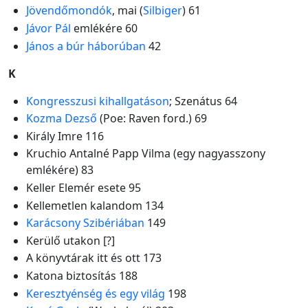
Jövendőmondók
, mai (
Silbiger
) 61
Jávor Pál
emlékére 60
János a búr háborúban
42
K
Kongresszusi kihallgatáson
; Szenátus 64
Kozma Dezső
(Poe: Raven ford.) 69
Király Imre 116
Kruchio Antalné Papp Vilma (egy nagyasszony
emlékére) 83
Keller Elemér esete 95
Kellemetlen kalandom 134
Karácsony Szibériában
149
Kerülő utakon [?]
A könyvtárak itt és ott 173
Katona biztosítás 188
Keresztyénség és egy világ
198