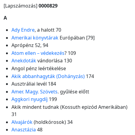
[Lapszámozás]
0000829
A
Ady Endre
, a halott 70
Amerikai könyvtárak
Európában [79]
Aprópénz 52, 94
Atom ellen – védekezés
? 109
Anekdoták
vándorlása 130
Angol pénz leértékelése
Akik abbanhagyták (Dohányzás)
174
Ausztráliai levél 184
Amer. Magy. Szövets
. gyűlése előtt
Aggkori nyugdíj
199
Akik mindent tudnak (Kossuth epizód Amerikában)
31
Alvajárók
(holdkórosok) 34
Anasztázia
48