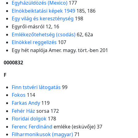
Egyházüldözés (Mexico)
177
Elnökbeiktatási képek 1949
185, 186
Egy világ és kereszténység
198
Egyről-másról 12, 16
Emlékezőtehetség (csodás)
62, 62a
Elnökkel reggelizés
107
Egy hét naplója Amer. magy. tört.-ben 201
0000832
F
Finn tstvéri látogatás
99
Fokos
114
Farkas Andy
119
Fehér Ház
sorsa 172
Floridai dolgok
178
Ferenc Ferdinánd
emléke (esküvője) 37
Filharmonikusok (magyar)
71