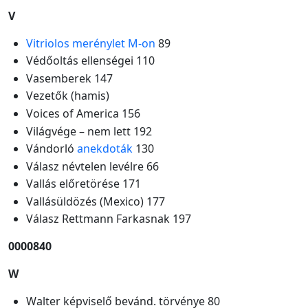
V
Vitriolos merénylet M-on
89
Védőoltás ellenségei 110
Vasemberek 147
Vezetők (hamis)
Voices of America 156
Világvége – nem lett 192
Vándorló
anekdoták
130
Válasz névtelen levélre 66
Vallás előretörése 171
Vallásüldözés (Mexico) 177
Válasz Rettmann Farkasnak 197
0000840
W
Walter képviselő bevánd. törvénye 80