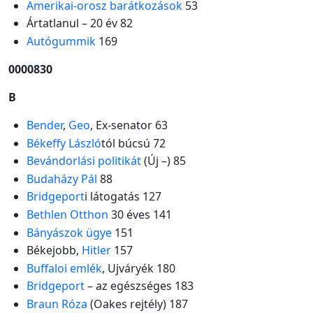
Amerikai-orosz barátkozások
53
Ártatlanul – 20 év 82
Autógummik
169
0000830
B
Bender
,
Geo
, Ex-senator 63
Békeffy László
tól búcsú 72
Bevándorlási politikát
(Új –) 85
Budaházy Pál
88
Bridgeport
i látogatás 127
Bethlen Otthon
30 éves 141
Bányászok ügye
151
Békejobb,
Hitler
157
Buffaloi emlék
, Ujváryék 180
Bridgeport
– az egészséges 183
Braun Róza
(Oakes rejtély) 187