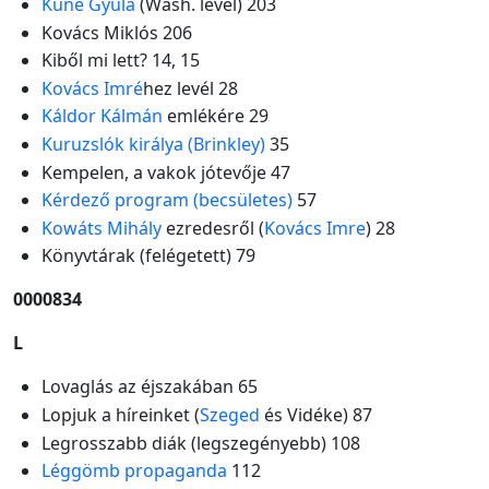
Kuné Gyula
(Wash. levél) 203
Kovács Miklós 206
Kiből mi lett? 14, 15
Kovács Imré
hez levél 28
Káldor Kálmán
emlékére 29
Kuruzslók királya (Brinkley)
35
Kempelen, a vakok jótevője 47
Kérdező program (becsületes)
57
Kowáts Mihály
ezredesről (
Kovács Imre
) 28
Könyvtárak (felégetett) 79
0000834
L
Lovaglás az éjszakában 65
Lopjuk a híreinket (
Szeged
és Vidéke) 87
Legrosszabb diák (legszegényebb) 108
Léggömb propaganda
112