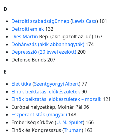
D
Detroiti szabadságünnep
(
Lewis Cass
) 101
Detroiti emlék
132
Dies Martin
Rep. (akit igazolt az idő) 167
Dohányzás (akik abbanhagyták)
174
Depresszió (20 évvel ezelőtt)
200
Defense Bonds 207
E
Élet titka
(
Szentgyörgyi Albert
) 77
Elnök beiktatási előkészületek
90
Elnök beiktatási előkészületek – mozaik
121
Európai helyzetkép, Molnár Pál 96
Eszperantisták (magyar)
148
Emberiség sírköve (
U. N. épület
) 166
Elnök és Kongresszus (
Truman
) 163