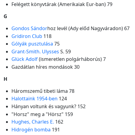
Felégett könyvtárak (Amerikaiak Eur-ban) 79
G
Gondos Sándor
hoz levél (Ady előd Nagyváradon) 67
Gridiron Club
118
Gólyák pusztulása
75
Grant-Smith. Ulysses
S. 59
Glück Adolf
(ismeretlen polgárháborús) 7
Gazdátlan híres mondások 30
H
Háromszemű tibeti láma 78
Halottaink 1954-ben
124
Hányan voltunk és vagyunk? 152
"Horsz" meg a "Hörsz" 159
Hughes, Charles E.
162
Hidrogén bomba
191