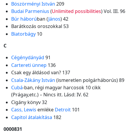
Böszörményi István
209
Budai Parmenius
(
Unlimited possibilities
) Vol. III. 96
Búr háború
ban (
János
) 42
Barátkozás oroszokkal 53
Biatorbágy
10
C
Cégénydányád
91
Cartereti ünnep
136
Csak egy áldásod van? 137
Csala-Zákány István
(ismeretlen polgárháborús) 89
Cubá
-ban, régi magyar harcosok 10 cikk
(Prágay,etc.) – Nincs itt. Lásd: IV. 62
Cigány könyv 32
Cass, Lewis
emléke
Detroit
101
Capitol átalakítása
182
0000831