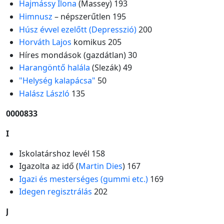
Hajmássy Ilona
(Massey) 193
Himnusz
– népszerűtlen 195
Húsz évvel ezelőtt (Depresszió)
200
Horváth Lajos
komikus 205
Híres mondások (gazdátlan) 30
Harangöntő halála
(Slezák) 49
"Helység kalapácsa"
50
Halász László
135
0000833
I
Iskolatárshoz levél 158
Igazolta az idő (
Martin Dies
) 167
Igazi és mesterséges (gummi etc.)
169
Idegen regisztrálás
202
J